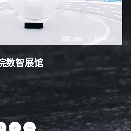
院数智展馆
11
>
>>