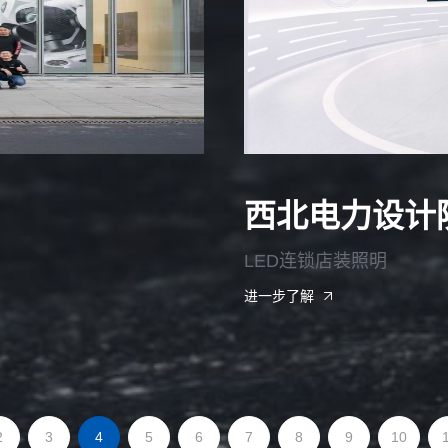
西北电力设计
LED连锁店装照明
进一步了解
2
3
4
5
6
7
8
9
10