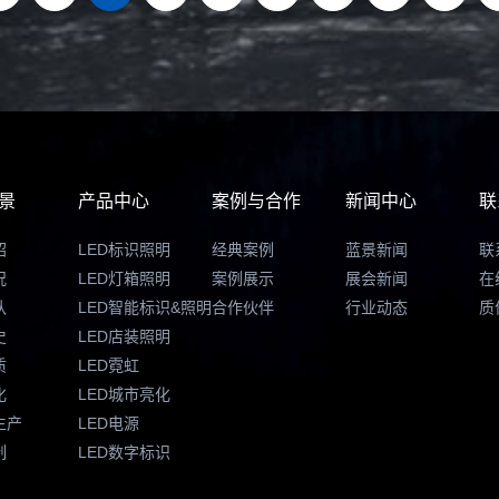
景
产品中心
案例与合作
新闻中心
联
绍
LED标识照明
经典案例
蓝景新闻
联
况
LED灯箱照明
案例展示
展会新闻
在
队
LED智能标识&照明
合作伙伴
行业动态
质
史
LED店装照明
质
LED霓虹
化
LED城市亮化
生产
LED电源
制
LED数字标识