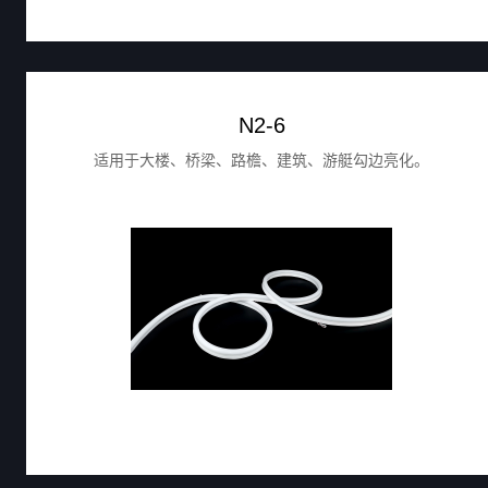
N2-6
适用于大楼、桥梁、路檐、建筑、游艇勾边亮化。