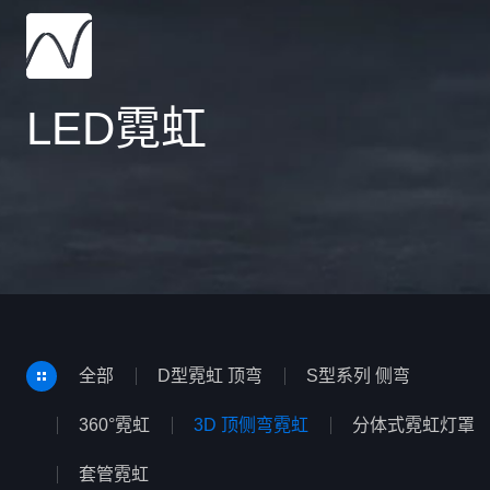
LED霓虹
全部
D型霓虹 顶弯
S型系列 侧弯
360°霓虹
3D 顶侧弯霓虹
分体式霓虹灯罩
套管霓虹