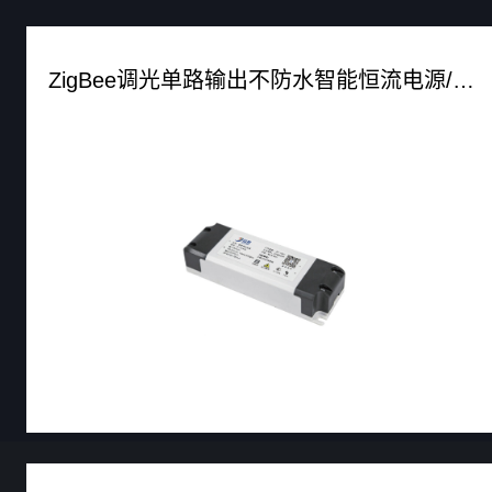
ZigBee调光单路输出不防水智能恒流电源/BV-PC40S