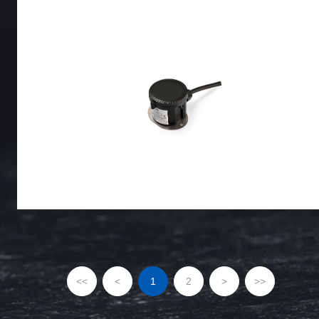
<<
<
1
2
>
>>