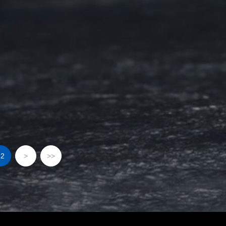
22
>
>>