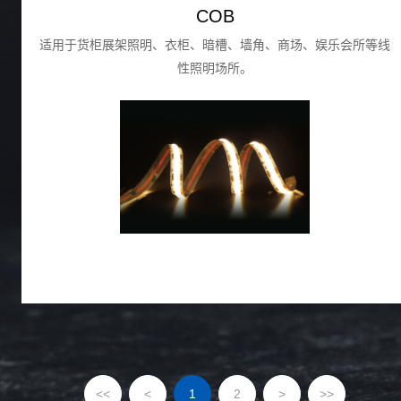
COB
适用于货柜展架照明、衣柜、暗槽、墙角、商场、娱乐会所等线
性照明场所。
<<
<
1
2
>
>>