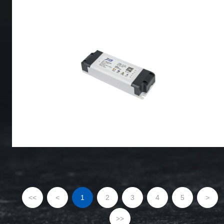
<<
<
1
2
3
4
5
>
>>