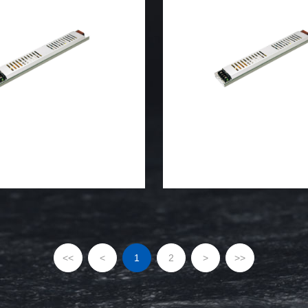
<<
<
1
2
>
>>