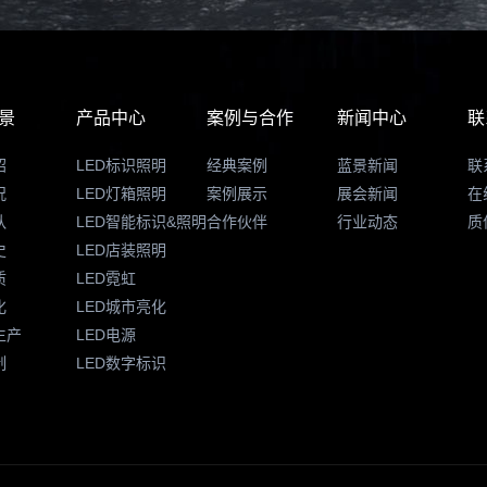
景
产品中心
案例与合作
新闻中心
联
绍
LED标识照明
经典案例
蓝景新闻
联
况
LED灯箱照明
案例展示
展会新闻
在
队
LED智能标识&照明
合作伙伴
行业动态
质
史
LED店装照明
质
LED霓虹
化
LED城市亮化
生产
LED电源
制
LED数字标识