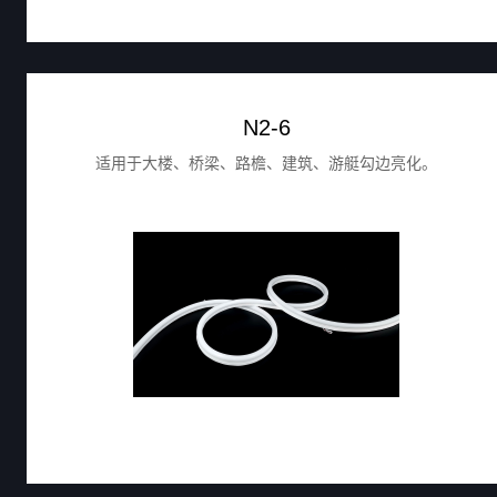
N2-6
适用于大楼、桥梁、路檐、建筑、游艇勾边亮化。