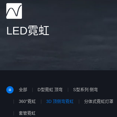
LED霓虹
全部
D型霓虹 顶弯
S型系列 侧弯
360°霓虹
3D 顶侧弯霓虹
分体式霓虹灯罩
套管霓虹