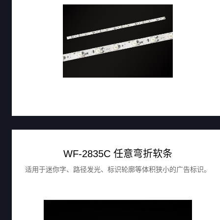
WF-2835C 任意弯折软条
适用于迷你字、路径发光、标识轮廓等体积狭小的广告标识。