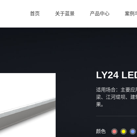
首页
关于蓝景
产品中心
案例
LY24 L
适用场合：主要应
梁、江河堤坝、建
果。
颜色