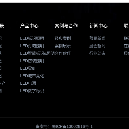
景
产品中心
案例与合作
新闻中心
联
绍
LED标识照明
经典案例
蓝景新闻
联
况
LED灯箱照明
案例展示
展会新闻
在
队
LED智能标识&照明
合作伙伴
行业动态
质
史
LED店装照明
质
LED霓虹
化
LED城市亮化
生产
LED电源
制
LED数字标识
备案号：蜀ICP备13002816号-1