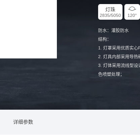
灯珠
2835/5050
120°
防⽔：灌胶防⽔
结构：
1. 灯罩采⽤优质实
2. 灯具内部采⽤导
3. 灯体采⽤流线型
⾊喷塑处理；
4. 整灯⾼度降低，
安装：底部安装⽅式
控制⽅式：开关控制/D
全彩效果：65536
化。
详细参数