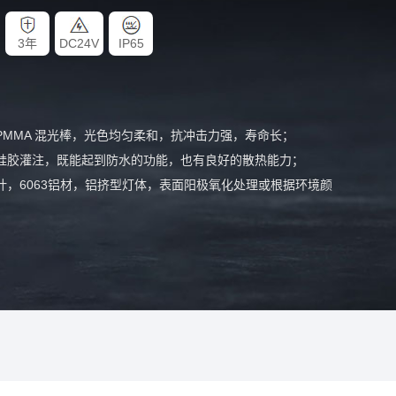
3年
DC24V
IP65
⼼PMMA 混光棒，光⾊均匀柔和，抗冲击⼒强，寿命⻓；
热硅胶灌注，既能起到防⽔的功能，也有良好的散热能⼒；
设计，6063铝材，铝挤型灯体，表⾯阳极氧化处理或根据环境颜
减少对建筑⽴⾯的轮廓的影响。
MX512
级灰度灯具，1670万种RGB合成真彩⾊的图⽂、⾊彩的同步变