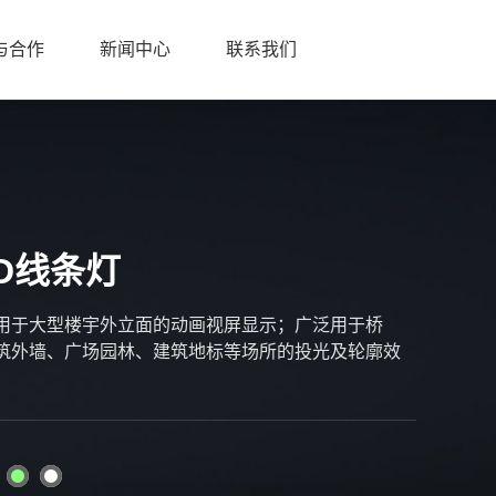
与合作
新闻中心
联系我们
ED线条灯
⽤于⼤型楼宇外⽴⾯的动画视屏显示；⼴泛⽤于桥
筑外墙、⼴场园林、建筑地标等场所的投光及轮廓效