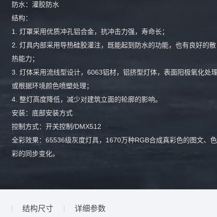
防⽔：灌胶防⽔
结构：
1. 灯罩采⽤优质冲孔铝合⾦，抗冲击⼒强，寿命⻓；
2. 灯具内部采⽤导热硅胶灌注，既能起到防⽔的功能，也有良好的散
热能⼒；
3. 灯体采⽤流线型设计，6063铝材，铝挤型灯体，表⾯阳极氧化处
或根据环境颜⾊喷塑处理；
4. 整灯⾼度降低，减少对建筑⽴⾯的轮廓的影响。
安装：底部安装⽅式
控制⽅式：开关控制/DMX512
全彩效果：65536级灰度灯具，1670万种RGB合成真彩⾊的图⽂、⾊
彩的同步变化。
结构尺寸
详细参数