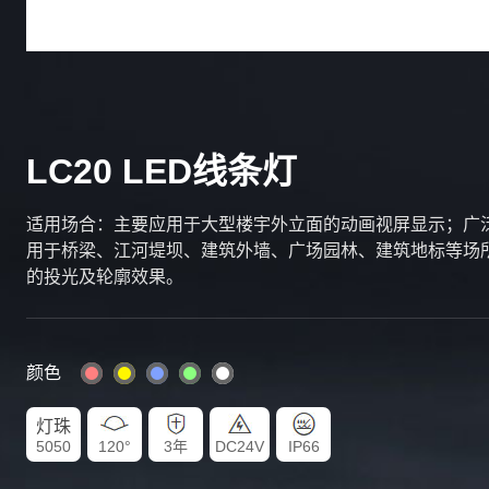
LC20 LED线条灯
适用场合：主要应⽤于⼤型楼宇外⽴⾯的动画视屏显示；⼴
⽤于桥梁、江河堤坝、建筑外墙、⼴场园林、建筑地标等场
的投光及轮廓效果。
颜色
灯珠
5050
120°
3年
DC24V
IP66