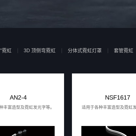
0°霓虹
3D 顶侧弯霓虹
分体式霓虹灯罩
套管霓虹
AN2-4
NSF1617
种丰富造型及霓虹发光字等。
适用于各种丰富造型及霓虹