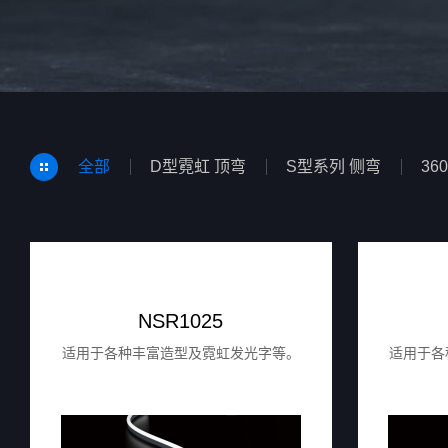
全部
D型霓虹 顶弯
S型系列 侧弯
36
NSR1025
适用于各种丰富造型及霓虹发光字等。
适用于各