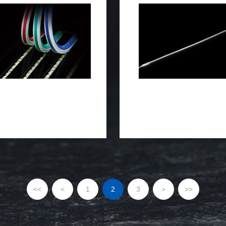
<<
<
1
2
3
>
>>