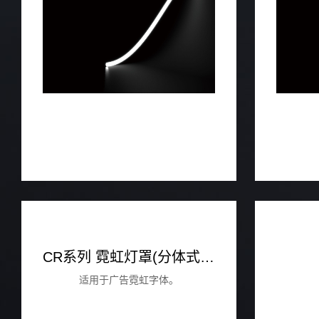
CR系列 霓虹灯罩(分体式霓虹)
适用于广告霓虹字体。