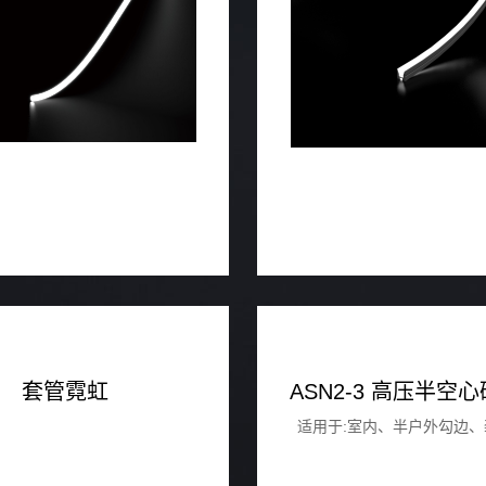
套管霓虹
适用于:室内、半户外勾边