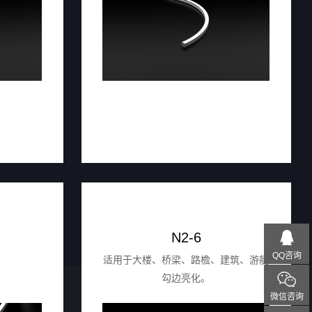
N2-6
QQ咨询
适用于大楼、桥梁、路檐、建筑、游艇
勾边亮化。
微信咨询