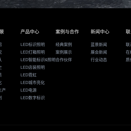
景
产品中心
案例与合作
新闻中心
联
绍
LED标识照明
经典案例
蓝景新闻
联
况
LED灯箱照明
案例展示
展会新闻
在
队
LED智能标识&照明
合作伙伴
行业动态
质
史
LED店装照明
质
LED霓虹
化
LED城市亮化
生产
LED电源
制
LED数字标识