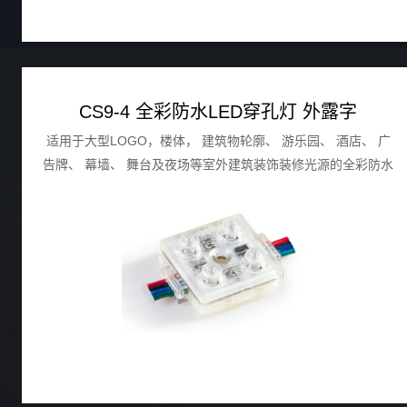
CS9-4 全彩防水LED穿孔灯 外露字
适用于大型LOGO，楼体， 建筑物轮廓、 游乐园、 酒店、 广
告牌、 幕墙、 舞台及夜场等室外建筑装饰装修光源的全彩防水
LED穿孔灯。