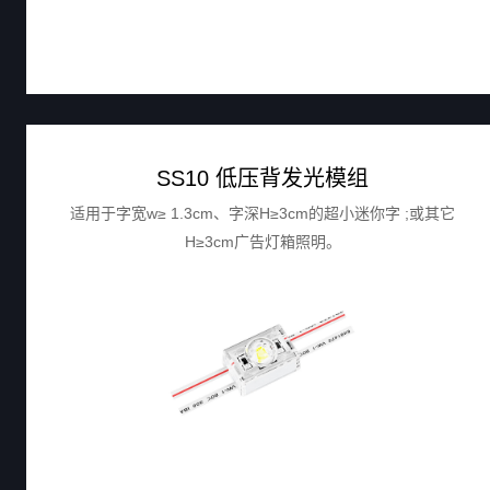
SS10 低压背发光模组
适用于字宽w≥ 1.3cm、字深H≥3cm的超小迷你字 ;或其它
H≥3cm广告灯箱照明。