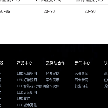
景
产品中心
案例与合作
新闻中心
联
绍
LED标识照明
经典案例
蓝景新闻
联
况
LED灯箱照明
案例展示
展会新闻
在
队
LED智能标识&照明
合作伙伴
行业动态
质
史
LED店装照明
质
LED霓虹
化
LED城市亮化