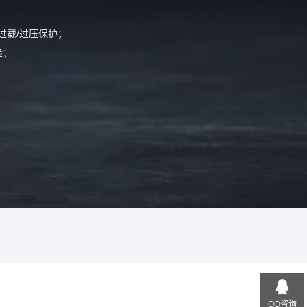
过载/过压保护；
验；
QQ咨询