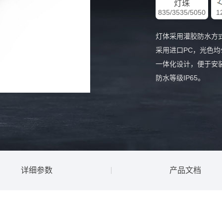
灯珠
835/3535/5050
1
灯体采⽤灌胶防⽔⽅
采⽤进⼝PC，光⾊均
⼀体化设计，便于安
防⽔等级IP65。
详细参数
产品文档