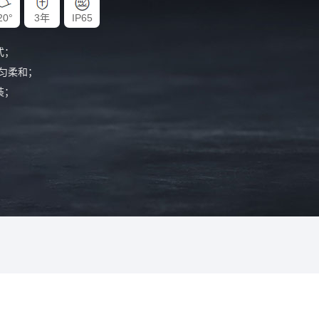
20°
3年
IP65
式；
匀柔和；
装；