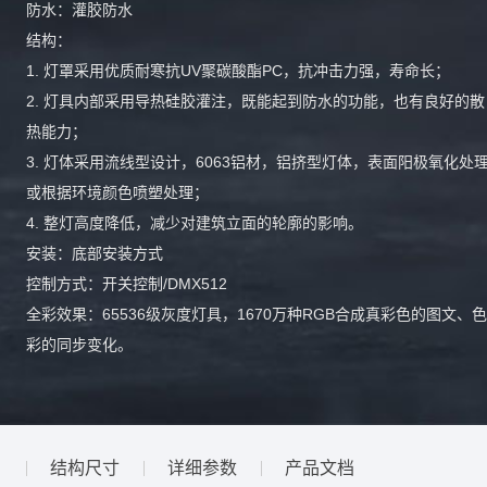
防⽔：灌胶防⽔
结构：
1. 灯罩采⽤优质耐寒抗UV聚碳酸酯PC，抗冲击⼒强，寿命⻓；
2. 灯具内部采⽤导热硅胶灌注，既能起到防⽔的功能，也有良好的散
热能⼒；
3. 灯体采⽤流线型设计，6063铝材，铝挤型灯体，表⾯阳极氧化处
或根据环境颜⾊喷塑处理；
4. 整灯⾼度降低，减少对建筑⽴⾯的轮廓的影响。
安装：底部安装⽅式
控制⽅式：开关控制/DMX512
全彩效果：65536级灰度灯具，1670万种RGB合成真彩⾊的图⽂、⾊
彩的同步变化。
结构尺寸
详细参数
产品文档