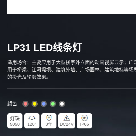
LP31 LED线条灯
适用场合：主要应⽤于⼤型楼宇外⽴⾯的动画视屏显示；⼴
⽤于桥梁、江河堤坝、建筑外墙、⼴场园林、建筑地标等场
的投光及轮廓效果。
颜色
灯珠
5050
120°
3年
DC24V
IP66