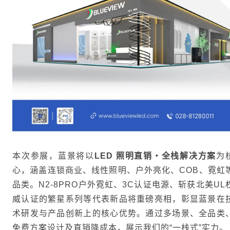
本次参展，蓝景将以
LED 照明直销・全栈解决方案
为
心，涵盖连锁商业、线性照明、户外亮化、COB、霓虹
品类。N2-8PRO户外霓虹、3C认证电源、斩获北美UL
威认证的繁星系列等代表新品将重磅亮相，彰显蓝景在
术研发与产品创新上的核心优势。通过多场景、全品类
免费方案设计及直销降成本，展示我们的“一栈式”实力。