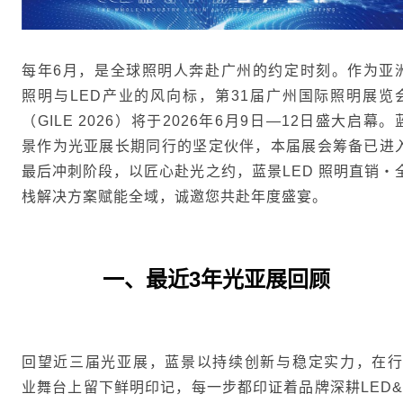
每年6月，是全球照明人奔赴广州的约定时刻。作为亚
照明与LED产业的风向标，第31届广州国际照明展览
（GILE 2026）将于2026年6月9日—12日盛大启幕。
景作为光亚展长期同行的坚定伙伴，本届展会筹备已进
最后冲刺阶段，以匠心赴光之约，蓝景LED 照明直销・
栈解决方案赋能全域，诚邀您共赴年度盛宴。
最近3年光亚展回顾
一、
回望近三届光亚展，蓝景以持续创新与稳定实力，在行
业舞台上留下鲜明印记，每一步都印证着品牌深耕LED&