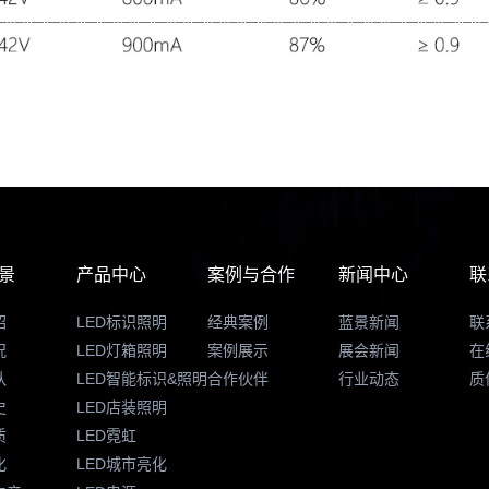
景
产品中心
案例与合作
新闻中心
联
绍
LED标识照明
经典案例
蓝景新闻
联
况
LED灯箱照明
案例展示
展会新闻
在
队
LED智能标识&照明
合作伙伴
行业动态
质
史
LED店装照明
质
LED霓虹
化
LED城市亮化