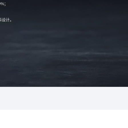
0%；
料设计。