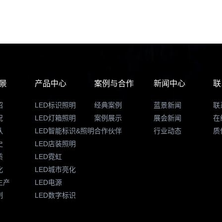
景
产品中心
案例与合作
新闻中心
联
绍
LED标识照明
经典案例
蓝景新闻
联
况
LED灯箱照明
案例展示
展会新闻
在
队
LED智能标识&照明
合作伙伴
行业动态
质
史
LED店装照明
质
LED霓虹
化
LED城市亮化
生产
LED电源
制
LED数字标识